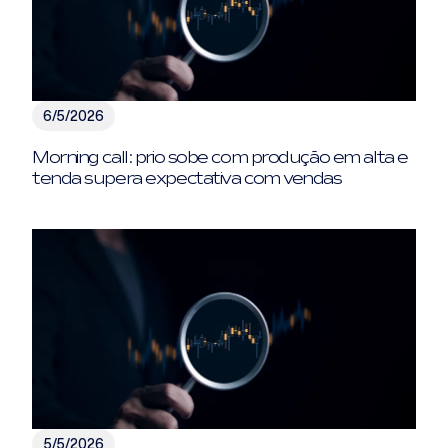
6/5/2026
Morning call: prio sobe com produção em alta e
tenda supera expectativa com vendas
5/5/2026