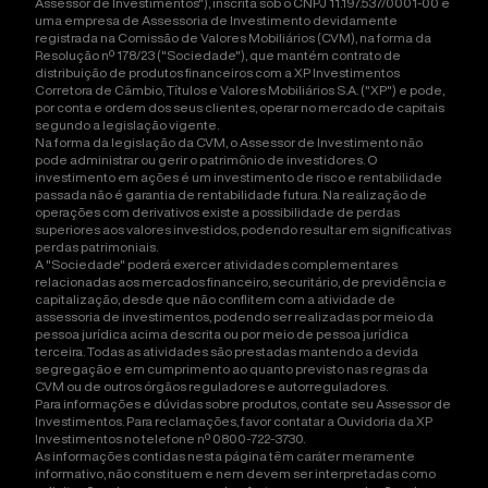
Assessor de Investimentos"), inscrita sob o CNPJ 11.197.537/0001-00 é
uma empresa de Assessoria de Investimento devidamente
registrada na Comissão de Valores Mobiliários (CVM), na forma da
Resolução nº 178/23 ("Sociedade"), que mantém contrato de
distribuição de produtos financeiros com a XP Investimentos
Corretora de Câmbio, Títulos e Valores Mobiliários S.A. ("XP") e pode,
por conta e ordem dos seus clientes, operar no mercado de capitais
segundo a legislação vigente.
Na forma da legislação da CVM, o Assessor de Investimento não
pode administrar ou gerir o patrimônio de investidores. O
investimento em ações é um investimento de risco e rentabilidade
passada não é garantia de rentabilidade futura. Na realização de
operações com derivativos existe a possibilidade de perdas
superiores aos valores investidos, podendo resultar em significativas
perdas patrimoniais.
A "Sociedade" poderá exercer atividades complementares
relacionadas aos mercados financeiro, securitário, de previdência e
capitalização, desde que não conflitem com a atividade de
assessoria de investimentos, podendo ser realizadas por meio da
pessoa jurídica acima descrita ou por meio de pessoa jurídica
terceira. Todas as atividades são prestadas mantendo a devida
segregação e em cumprimento ao quanto previsto nas regras da
CVM ou de outros órgãos reguladores e autorreguladores.
Para informações e dúvidas sobre produtos, contate seu Assessor de
Investimentos. Para reclamações, favor contatar a Ouvidoria da XP
Investimentos no telefone nº 0800-722-3730.
As informações contidas nesta página têm caráter meramente
informativo, não constituem e nem devem ser interpretadas como