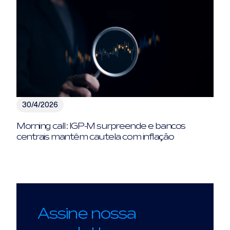
30/4/2026
Morning call: IGP-M surpreende e bancos
centrais mantêm cautela com inflação
Assine nossa