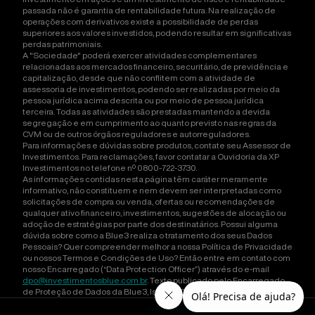
passada não é garantia de rentabilidade futura. Na realização de
operações com derivativos existe a possibilidade de perdas
superiores aos valores investidos, podendo resultar em significativas
perdas patrimoniais.
A "Sociedade" poderá exercer atividades complementares
relacionadas aos mercados financeiro, securitário, de previdência e
capitalização, desde que não conflitem com a atividade de
assessoria de investimentos, podendo ser realizadas por meio da
pessoa jurídica acima descrita ou por meio de pessoa jurídica
terceira. Todas as atividades são prestadas mantendo a devida
segregação e em cumprimento ao quanto previsto nas regras da
CVM ou de outros órgãos reguladores e autorreguladores.
Para informações e dúvidas sobre produtos, contate seu Assessor de
Investimentos. Para reclamações, favor contatar a Ouvidoria da XP
Investimentos no telefone nº 0800-722-3730.
As informações contidas nesta página têm caráter meramente
informativo, não constituem e nem devem ser interpretadas como
solicitações de compra ou venda, ofertas ou recomendações de
qualquer ativo financeiro, investimentos, sugestões de alocação ou
adoção de estratégias por parte dos destinatários. Possui alguma
dúvida sobre como a Blue3 realiza o tratamento dos seus Dados
Pessoais? Quer compreender melhor a nossa Política de Privacidade
ou nossos Termos e Condições de Uso? Então entre em contato com
nosso Encarregado (“Data Protection Officer”) através do e-mail
dpo@investimentosblue.com.br
. Texto publicado pelo Encarregado
de Proteção de Dados da Blue3, Isadora Orlandini Carneiro Ducatti