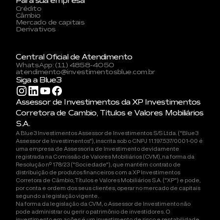
Para sua empresa
Crédito
Câmbio
Mercado de capitais
Derivativos
Central Oficial de Atendimento
WhatsApp: (11) 4858-4050
atendimento@investimentosblue.com.br
Siga a Blue3
Assessor de Investimentos da XP Investimentos
Corretora de Cambio, Títulos e Valores Mobiliários
S.A.
A Blue3 Investimentos Assessor de Investimentos S/S Ltda. ("Blue3
Assessor de Investimentos"), inscrita sob o CNPJ 11.197.537/0001-00 é
uma empresa de Assessoria de Investimento devidamente
registrada na Comissão de Valores Mobiliários (CVM), na forma da
Resolução nº 178/23 ("Sociedade"), que mantém contrato de
distribuição de produtos financeiros com a XP Investimentos
Corretora de Câmbio, Títulos e Valores Mobiliários S.A. ("XP") e pode,
por conta e ordem dos seus clientes, operar no mercado de capitais
segundo a legislação vigente.
Na forma da legislação da CVM, o Assessor de Investimento não
pode administrar ou gerir o patrimônio de investidores. O
investimento em ações é um investimento de risco e rentabilidade