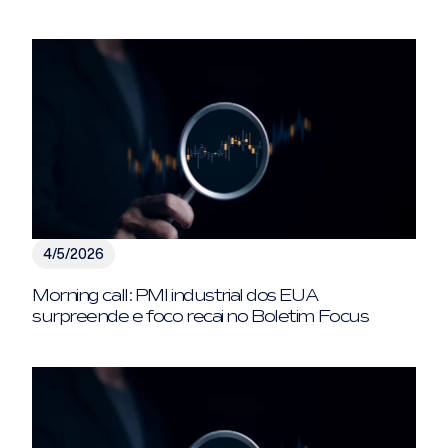
4/5/2026
Morning call: PMI industrial dos EUA
surpreende e foco recai no Boletim Focus