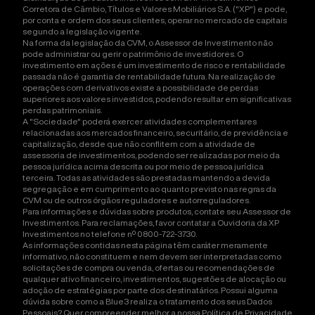
Corretora de Câmbio, Títulos e Valores Mobiliários S.A. ("XP") e pode,
por conta e ordem dos seus clientes, operar no mercado de capitais
segundo a legislação vigente.
Na forma da legislação da CVM, o Assessor de Investimento não
pode administrar ou gerir o patrimônio de investidores. O
investimento em ações é um investimento de risco e rentabilidade
passada não é garantia de rentabilidade futura. Na realização de
operações com derivativos existe a possibilidade de perdas
superiores aos valores investidos, podendo resultar em significativas
perdas patrimoniais.
A "Sociedade" poderá exercer atividades complementares
relacionadas aos mercados financeiro, securitário, de previdência e
capitalização, desde que não conflitem com a atividade de
assessoria de investimentos, podendo ser realizadas por meio da
pessoa jurídica acima descrita ou por meio de pessoa jurídica
terceira. Todas as atividades são prestadas mantendo a devida
segregação e em cumprimento ao quanto previsto nas regras da
CVM ou de outros órgãos reguladores e autorreguladores.
Para informações e dúvidas sobre produtos, contate seu Assessor de
Investimentos. Para reclamações, favor contatar a Ouvidoria da XP
Investimentos no telefone nº 0800-722-3730.
As informações contidas nesta página têm caráter meramente
informativo, não constituem e nem devem ser interpretadas como
solicitações de compra ou venda, ofertas ou recomendações de
qualquer ativo financeiro, investimentos, sugestões de alocação ou
adoção de estratégias por parte dos destinatários. Possui alguma
dúvida sobre como a Blue3 realiza o tratamento dos seus Dados
Pessoais? Quer compreender melhor a nossa Política de Privacidade