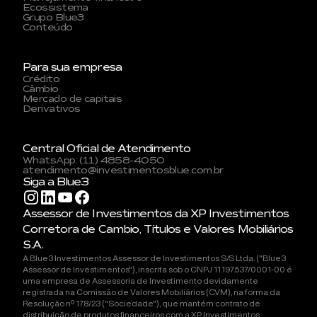
Ecossistema
Grupo Blue3
Conteúdo
Para sua empresa
Crédito
Câmbio
Mercado de capitais
Derivativos
Central Oficial de Atendimento
WhatsApp: (11) 4858-4050
atendimento@investimentosblue.com.br
Siga a Blue3
Assessor de Investimentos da XP Investimentos
Corretora de Cambio, Títulos e Valores Mobiliários
S.A.
A Blue3 Investimentos Assessor de Investimentos S/S Ltda. ("Blue3
Assessor de Investimentos"), inscrita sob o CNPJ 11.197.537/0001-00 é
uma empresa de Assessoria de Investimento devidamente
registrada na Comissão de Valores Mobiliários (CVM), na forma da
Resolução nº 178/23 ("Sociedade"), que mantém contrato de
distribuição de produtos financeiros com a XP Investimentos