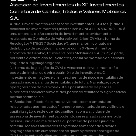
Assessor de Investimentos da XP Investimentos
Corretora de Cambio, Títulos e Valores Mobiliários
S.A.
A Blue3 Investimentos Assessor de Investimentos S/S Ltda. ("Blue3
Assessor de Investimentos"), inscrita sob o CNPJ 11.197.537/0001-00 é
uma empresa de Assessoria de Investimento devidamente
registrada na Comissão de Valores Mobiliários (CVM), na forma da
Resolução nº 178/23 ("Sociedade"), que mantém contrato de
distribuição de produtos financeiros com a XP Investimentos
Corretora de Câmbio, Títulos e Valores Mobiliários S.A. ("XP") e pode,
por conta e ordem dos seus clientes, operar no mercado de capitais
segundo a legislação vigente.
Na forma da legislação da CVM, o Assessor de Investimento não
pode administrar ou gerir o patrimônio de investidores. O
investimento em ações é um investimento de risco e rentabilidade
passada não é garantia de rentabilidade futura. Na realização de
operações com derivativos existe a possibilidade de perdas
superiores aos valores investidos, podendo resultar em significativas
perdas patrimoniais.
A "Sociedade" poderá exercer atividades complementares
relacionadas aos mercados financeiro, securitário, de previdência e
capitalização, desde que não conflitem com a atividade de
assessoria de investimentos, podendo ser realizadas por meio da
pessoa jurídica acima descrita ou por meio de pessoa jurídica
terceira. Todas as atividades são prestadas mantendo a devida
segregação e em cumprimento ao quanto previsto nas regras da
CVM ou de outros órgãos reguladores e autorreguladores.