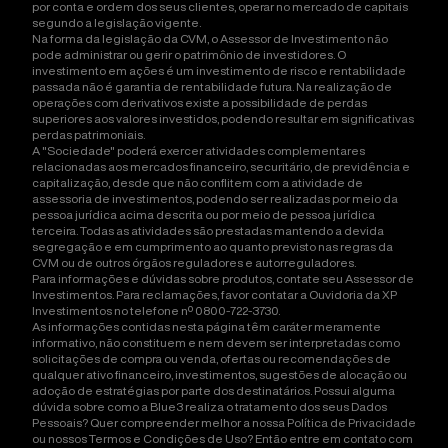
por conta e ordem dos seus clientes, operar no mercado de capitais
segundo a legislação vigente.
Na forma da legislação da CVM, o Assessor de Investimento não
pode administrar ou gerir o patrimônio de investidores. O
investimento em ações é um investimento de risco e rentabilidade
passada não é garantia de rentabilidade futura. Na realização de
operações com derivativos existe a possibilidade de perdas
superiores aos valores investidos, podendo resultar em significativas
perdas patrimoniais.
A "Sociedade" poderá exercer atividades complementares
relacionadas aos mercados financeiro, securitário, de previdência e
capitalização, desde que não conflitem com a atividade de
assessoria de investimentos, podendo ser realizadas por meio da
pessoa jurídica acima descrita ou por meio de pessoa jurídica
terceira. Todas as atividades são prestadas mantendo a devida
segregação e em cumprimento ao quanto previsto nas regras da
CVM ou de outros órgãos reguladores e autorreguladores.
Para informações e dúvidas sobre produtos, contate seu Assessor de
Investimentos. Para reclamações, favor contatar a Ouvidoria da XP
Investimentos no telefone nº 0800-722-3730.
As informações contidas nesta página têm caráter meramente
informativo, não constituem e nem devem ser interpretadas como
solicitações de compra ou venda, ofertas ou recomendações de
qualquer ativo financeiro, investimentos, sugestões de alocação ou
adoção de estratégias por parte dos destinatários. Possui alguma
dúvida sobre como a Blue3 realiza o tratamento dos seus Dados
Pessoais? Quer compreender melhor a nossa Política de Privacidade
ou nossos Termos e Condições de Uso? Então entre em contato com