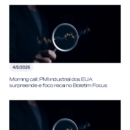
4/5/2026
Morning call: PMI industrial dos EUA
surpreende e foco recai no Boletim Focus