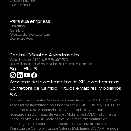
Grupo Blue3
Conteúdo
Para sua empresa
Crédito
Câmbio
Mercado de capitais
Derivativos
Central Oficial de Atendimento
WhatsApp: (11) 4858-4050
atendimento@investimentosblue.com.br
Siga a Blue3
Assessor de Investimentos da XP Investimentos
Corretora de Cambio, Títulos e Valores Mobiliários
S.A.
A Blue3 Investimentos Assessor de Investimentos S/S Ltda. ("Blue3
Assessor de Investimentos"), inscrita sob o CNPJ 11.197.537/0001-00 é
uma empresa de Assessoria de Investimento devidamente
registrada na Comissão de Valores Mobiliários (CVM), na forma da
Resolução nº 178/23 ("Sociedade"), que mantém contrato de
distribuição de produtos financeiros com a XP Investimentos
Corretora de Câmbio, Títulos e Valores Mobiliários S.A. ("XP") e pode,