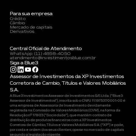
Para sua empresa
Crédito
Câmbio
Mercado de capitais
Derivativos
Central Oficial de Atendimento
WhatsApp: (11) 4858-4050
atendimento@investimentosblue.com.br
Siga a Blue3
Assessor de Investimentos da XP Investimentos
Corretora de Cambio, Títulos e Valores Mobiliários
S.A.
A Blue3 Investimentos Assessor de Investimentos S/S Ltda. ("Blue3
Assessor de Investimentos"), inscrita sob o CNPJ 11.197.537/0001-00 é
uma empresa de Assessoria de Investimento devidamente
registrada na Comissão de Valores Mobiliários (CVM), na forma da
Resolução nº 178/23 ("Sociedade"), que mantém contrato de
distribuição de produtos financeiros com a XP Investimentos
Corretora de Câmbio, Títulos e Valores Mobiliários S.A. ("XP") e pode,
por conta e ordem dos seus clientes, operar no mercado de capitais
segundo a legislação vigente.