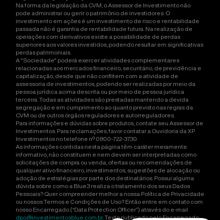
Na forma da legislação da CVM, o Assessor de Investimento não
pode administrar ou gerir o patrimônio de investidores. O
investimento em ações é um investimento de risco e rentabilidade
passada não é garantia de rentabilidade futura. Na realização de
operações com derivativos existe a possibilidade de perdas
superiores aos valores investidos, podendo resultar em significativas
perdas patrimoniais.
A "Sociedade" poderá exercer atividades complementares
relacionadas aos mercados financeiro, securitário, de previdência e
capitalização, desde que não conflitem com a atividade de
assessoria de investimentos, podendo ser realizadas por meio da
pessoa jurídica acima descrita ou por meio de pessoa jurídica
terceira. Todas as atividades são prestadas mantendo a devida
segregação e em cumprimento ao quanto previsto nas regras da
CVM ou de outros órgãos reguladores e autorreguladores.
Para informações e dúvidas sobre produtos, contate seu Assessor de
Investimentos. Para reclamações, favor contatar a Ouvidoria da XP
Investimentos no telefone nº 0800-722-3730.
As informações contidas nesta página têm caráter meramente
informativo, não constituem e nem devem ser interpretadas como
solicitações de compra ou venda, ofertas ou recomendações de
qualquer ativo financeiro, investimentos, sugestões de alocação ou
adoção de estratégias por parte dos destinatários. Possui alguma
dúvida sobre como a Blue3 realiza o tratamento dos seus Dados
Pessoais? Quer compreender melhor a nossa Política de Privacidade
ou nossos Termos e Condições de Uso? Então entre em contato com
nosso Encarregado (“Data Protection Officer”) através do e-mail
dpo@investimentosblue.com.br
. Texto publicado pelo Encarregado