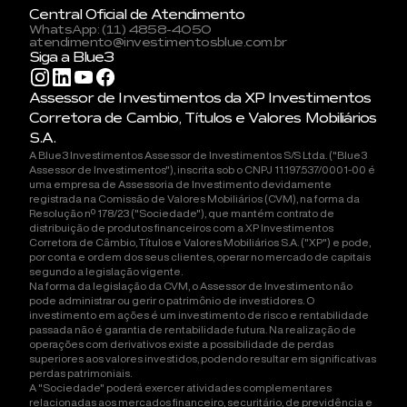
Central Oficial de Atendimento
WhatsApp: (11) 4858-4050
atendimento@investimentosblue.com.br
Siga a Blue3
Assessor de Investimentos da XP Investimentos
Corretora de Cambio, Títulos e Valores Mobiliários
S.A.
A Blue3 Investimentos Assessor de Investimentos S/S Ltda. ("Blue3
Assessor de Investimentos"), inscrita sob o CNPJ 11.197.537/0001-00 é
uma empresa de Assessoria de Investimento devidamente
registrada na Comissão de Valores Mobiliários (CVM), na forma da
Resolução nº 178/23 ("Sociedade"), que mantém contrato de
distribuição de produtos financeiros com a XP Investimentos
Corretora de Câmbio, Títulos e Valores Mobiliários S.A. ("XP") e pode,
por conta e ordem dos seus clientes, operar no mercado de capitais
segundo a legislação vigente.
Na forma da legislação da CVM, o Assessor de Investimento não
pode administrar ou gerir o patrimônio de investidores. O
investimento em ações é um investimento de risco e rentabilidade
passada não é garantia de rentabilidade futura. Na realização de
operações com derivativos existe a possibilidade de perdas
superiores aos valores investidos, podendo resultar em significativas
perdas patrimoniais.
A "Sociedade" poderá exercer atividades complementares
relacionadas aos mercados financeiro, securitário, de previdência e