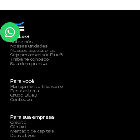
A Blue3
Sobre nós
Nossas unidades
Nossos assessores
Seja um assessor Blue3
Trabalhe conosco
Sala de imprensa
Para você
Planejamento financeiro
Ecossistema
Grupo Blue3
Conteúdo
Para sua empresa
Crédito
Câmbio
Mercado de capitais
Derivativos