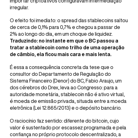
importar criptoativos configuravam intermediação
irregular.
O efeito foi imediato: o spread das stablecoins saltou
de cerca de 0,1% para 0,7% e chegou a passar de
2% ao longo do dia, em um choque de liquidez.
Traduzindo: no instante em que o BC passou a
tratar a stablecoin como trilho de uma operação
de câmbio, ela ficou mais cara e mais lenta.
É essa a consequência concreta da tese que o
consultor do Departamento de Regulação do
Sistema Financeiro (Denor) do BC, Fabio Araujo, um
dos cérebros do Drex, leva ao Congresso: para a
autoridade monetária, stablecoin não é ativo virtual,
é moeda de emissão privada, situada entre a moeda
eletrônica (Lei 12.865/2013) e o depósito bancário.
O raciocínio faz sentido: diferente do bitcoin, cujo
valor é sustentado por escassez programada e pela
confiança no próprio protocolo descentralizado, a