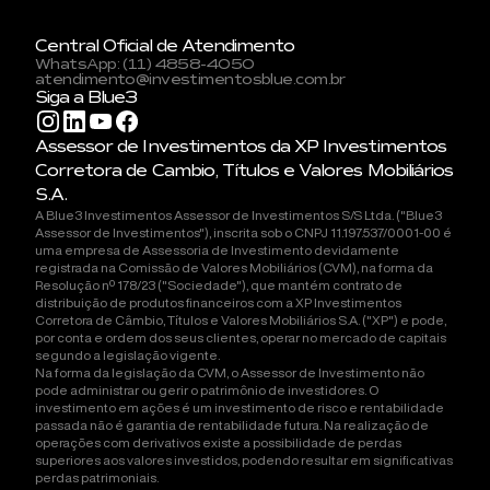
Central Oficial de Atendimento
WhatsApp: (11) 4858-4050
atendimento@investimentosblue.com.br
Siga a Blue3
Assessor de Investimentos da XP Investimentos
Corretora de Cambio, Títulos e Valores Mobiliários
S.A.
A Blue3 Investimentos Assessor de Investimentos S/S Ltda. ("Blue3
Assessor de Investimentos"), inscrita sob o CNPJ 11.197.537/0001-00 é
uma empresa de Assessoria de Investimento devidamente
registrada na Comissão de Valores Mobiliários (CVM), na forma da
Resolução nº 178/23 ("Sociedade"), que mantém contrato de
distribuição de produtos financeiros com a XP Investimentos
Corretora de Câmbio, Títulos e Valores Mobiliários S.A. ("XP") e pode,
por conta e ordem dos seus clientes, operar no mercado de capitais
segundo a legislação vigente.
Na forma da legislação da CVM, o Assessor de Investimento não
pode administrar ou gerir o patrimônio de investidores. O
investimento em ações é um investimento de risco e rentabilidade
passada não é garantia de rentabilidade futura. Na realização de
operações com derivativos existe a possibilidade de perdas
superiores aos valores investidos, podendo resultar em significativas
perdas patrimoniais.