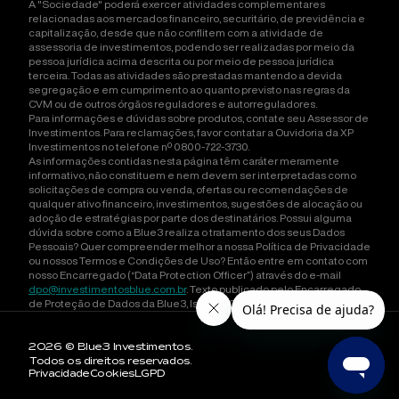
A "Sociedade" poderá exercer atividades complementares
relacionadas aos mercados financeiro, securitário, de previdência e
capitalização, desde que não conflitem com a atividade de
assessoria de investimentos, podendo ser realizadas por meio da
pessoa jurídica acima descrita ou por meio de pessoa jurídica
terceira. Todas as atividades são prestadas mantendo a devida
segregação e em cumprimento ao quanto previsto nas regras da
CVM ou de outros órgãos reguladores e autorreguladores.
Para informações e dúvidas sobre produtos, contate seu Assessor de
Investimentos. Para reclamações, favor contatar a Ouvidoria da XP
Investimentos no telefone nº 0800-722-3730.
As informações contidas nesta página têm caráter meramente
informativo, não constituem e nem devem ser interpretadas como
solicitações de compra ou venda, ofertas ou recomendações de
qualquer ativo financeiro, investimentos, sugestões de alocação ou
adoção de estratégias por parte dos destinatários. Possui alguma
dúvida sobre como a Blue3 realiza o tratamento dos seus Dados
Pessoais? Quer compreender melhor a nossa Política de Privacidade
ou nossos Termos e Condições de Uso? Então entre em contato com
nosso Encarregado (“Data Protection Officer”) através do e-mail
dpo@investimentosblue.com.br
. Texto publicado pelo Encarregado
de Proteção de Dados da Blue3, Isadora Orlandini Carneiro Ducatti
2026
© Blue3 Investimentos.
Todos os direitos reservados.
Privacidade
Cookies
LGPD