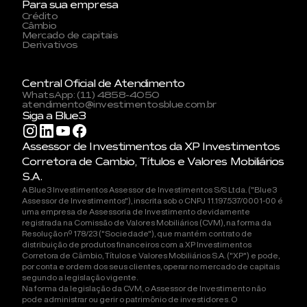
Para sua empresa
Crédito
Câmbio
Mercado de capitais
Derivativos
Central Oficial de Atendimento
WhatsApp: (11) 4858-4050
atendimento@investimentosblue.com.br
Siga a Blue3
Assessor de Investimentos da XP Investimentos
Corretora de Cambio, Títulos e Valores Mobiliários
S.A.
A Blue3 Investimentos Assessor de Investimentos S/S Ltda. ("Blue3
Assessor de Investimentos"), inscrita sob o CNPJ 11.197.537/0001-00 é
uma empresa de Assessoria de Investimento devidamente
registrada na Comissão de Valores Mobiliários (CVM), na forma da
Resolução nº 178/23 ("Sociedade"), que mantém contrato de
distribuição de produtos financeiros com a XP Investimentos
Corretora de Câmbio, Títulos e Valores Mobiliários S.A. ("XP") e pode,
por conta e ordem dos seus clientes, operar no mercado de capitais
segundo a legislação vigente.
Na forma da legislação da CVM, o Assessor de Investimento não
pode administrar ou gerir o patrimônio de investidores. O