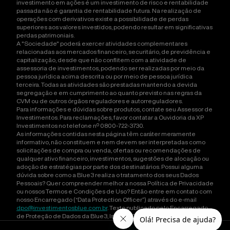
investimento em ações é um investimento de risco e rentabilidade
passada não é garantia de rentabilidade futura. Na realização de
operações com derivativos existe a possibilidade de perdas
superiores aos valores investidos, podendo resultar em significativas
perdas patrimoniais.
A "Sociedade" poderá exercer atividades complementares
relacionadas aos mercados financeiro, securitário, de previdência e
capitalização, desde que não conflitem com a atividade de
assessoria de investimentos, podendo ser realizadas por meio da
pessoa jurídica acima descrita ou por meio de pessoa jurídica
terceira. Todas as atividades são prestadas mantendo a devida
segregação e em cumprimento ao quanto previsto nas regras da
CVM ou de outros órgãos reguladores e autorreguladores.
Para informações e dúvidas sobre produtos, contate seu Assessor de
Investimentos. Para reclamações, favor contatar a Ouvidoria da XP
Investimentos no telefone nº 0800-722-3730.
As informações contidas nesta página têm caráter meramente
informativo, não constituem e nem devem ser interpretadas como
solicitações de compra ou venda, ofertas ou recomendações de
qualquer ativo financeiro, investimentos, sugestões de alocação ou
adoção de estratégias por parte dos destinatários. Possui alguma
dúvida sobre como a Blue3 realiza o tratamento dos seus Dados
Pessoais? Quer compreender melhor a nossa Política de Privacidade
ou nossos Termos e Condições de Uso? Então entre em contato com
nosso Encarregado (“Data Protection Officer”) através do e-mail
dpo@investimentosblue.com.br
. Texto publicado pelo Encarregado
de Proteção de Dados da Blue3, Isadora Orlandini Carneiro Ducatti