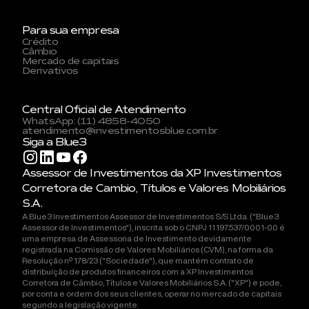
Para sua empresa
Crédito
Câmbio
Mercado de capitais
Derivativos
Central Oficial de Atendimento
WhatsApp: (11) 4858-4050
atendimento@investimentosblue.com.br
Siga a Blue3
Assessor de Investimentos da XP Investimentos
Corretora de Cambio, Títulos e Valores Mobiliários
S.A.
A Blue3 Investimentos Assessor de Investimentos S/S Ltda. ("Blue3
Assessor de Investimentos"), inscrita sob o CNPJ 11.197.537/0001-00 é
uma empresa de Assessoria de Investimento devidamente
registrada na Comissão de Valores Mobiliários (CVM), na forma da
Resolução nº 178/23 ("Sociedade"), que mantém contrato de
distribuição de produtos financeiros com a XP Investimentos
Corretora de Câmbio, Títulos e Valores Mobiliários S.A. ("XP") e pode,
por conta e ordem dos seus clientes, operar no mercado de capitais
segundo a legislação vigente.