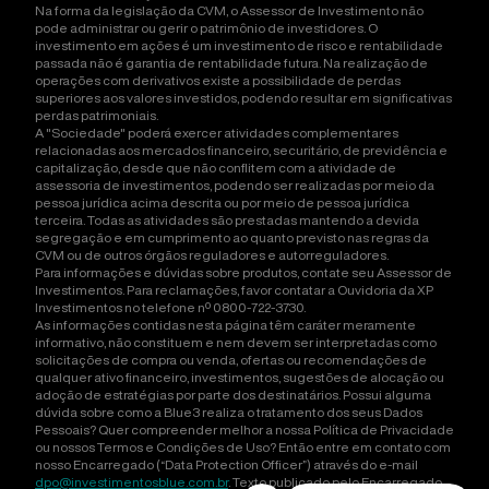
Na forma da legislação da CVM, o Assessor de Investimento não
pode administrar ou gerir o patrimônio de investidores. O
investimento em ações é um investimento de risco e rentabilidade
passada não é garantia de rentabilidade futura. Na realização de
operações com derivativos existe a possibilidade de perdas
superiores aos valores investidos, podendo resultar em significativas
perdas patrimoniais.
A "Sociedade" poderá exercer atividades complementares
relacionadas aos mercados financeiro, securitário, de previdência e
capitalização, desde que não conflitem com a atividade de
assessoria de investimentos, podendo ser realizadas por meio da
pessoa jurídica acima descrita ou por meio de pessoa jurídica
terceira. Todas as atividades são prestadas mantendo a devida
segregação e em cumprimento ao quanto previsto nas regras da
CVM ou de outros órgãos reguladores e autorreguladores.
Para informações e dúvidas sobre produtos, contate seu Assessor de
Investimentos. Para reclamações, favor contatar a Ouvidoria da XP
Investimentos no telefone nº 0800-722-3730.
As informações contidas nesta página têm caráter meramente
informativo, não constituem e nem devem ser interpretadas como
solicitações de compra ou venda, ofertas ou recomendações de
qualquer ativo financeiro, investimentos, sugestões de alocação ou
adoção de estratégias por parte dos destinatários. Possui alguma
dúvida sobre como a Blue3 realiza o tratamento dos seus Dados
Pessoais? Quer compreender melhor a nossa Política de Privacidade
ou nossos Termos e Condições de Uso? Então entre em contato com
nosso Encarregado (“Data Protection Officer”) através do e-mail
dpo@investimentosblue.com.br
. Texto publicado pelo Encarregado