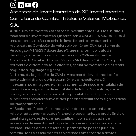
Assessor de Investimentos da XP Investimentos
Corretora de Cambio, Títulos e Valores Mobiliários
S.A.
A Blue3 Investimentos Assessor de Investimentos S/S Ltda. ("Blue3
Assessor de Investimentos"), inscrita sob o CNPJ 11.197.537/0001-00 é
uma empresa de Assessoria de Investimento devidamente
registrada na Comissão de Valores Mobiliários (CVM), na forma da
Resolução nº 178/23 ("Sociedade"), que mantém contrato de
distribuição de produtos financeiros com a XP Investimentos
Corretora de Câmbio, Títulos e Valores Mobiliários S.A. ("XP") e pode,
por conta e ordem dos seus clientes, operar no mercado de capitais
segundo a legislação vigente.
Na forma da legislação da CVM, o Assessor de Investimento não
pode administrar ou gerir o patrimônio de investidores. O
investimento em ações é um investimento de risco e rentabilidade
passada não é garantia de rentabilidade futura. Na realização de
operações com derivativos existe a possibilidade de perdas
superiores aos valores investidos, podendo resultar em significativas
perdas patrimoniais.
A "Sociedade" poderá exercer atividades complementares
relacionadas aos mercados financeiro, securitário, de previdência e
capitalização, desde que não conflitem com a atividade de
assessoria de investimentos, podendo ser realizadas por meio da
pessoa jurídica acima descrita ou por meio de pessoa jurídica
terceira. Todas as atividades são prestadas mantendo a devida