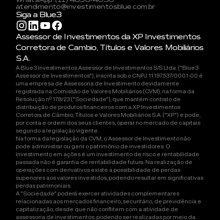
atendimento@investimentosblue.com.br
Siga a Blue3
Assessor de Investimentos da XP Investimentos
Corretora de Cambio, Títulos e Valores Mobiliários
S.A.
A Blue3 Investimentos Assessor de Investimentos S/S Ltda. ("Blue3
Assessor de Investimentos"), inscrita sob o CNPJ 11.197.537/0001-00 é
uma empresa de Assessoria de Investimento devidamente
registrada na Comissão de Valores Mobiliários (CVM), na forma da
Resolução nº 178/23 ("Sociedade"), que mantém contrato de
distribuição de produtos financeiros com a XP Investimentos
Corretora de Câmbio, Títulos e Valores Mobiliários S.A. ("XP") e pode,
por conta e ordem dos seus clientes, operar no mercado de capitais
segundo a legislação vigente.
Na forma da legislação da CVM, o Assessor de Investimento não
pode administrar ou gerir o patrimônio de investidores. O
investimento em ações é um investimento de risco e rentabilidade
passada não é garantia de rentabilidade futura. Na realização de
operações com derivativos existe a possibilidade de perdas
superiores aos valores investidos, podendo resultar em significativas
perdas patrimoniais.
A "Sociedade" poderá exercer atividades complementares
relacionadas aos mercados financeiro, securitário, de previdência e
capitalização, desde que não conflitem com a atividade de
assessoria de investimentos, podendo ser realizadas por meio da