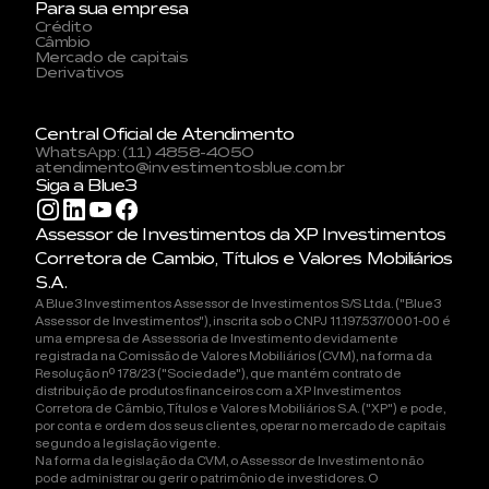
Para sua empresa
Crédito
Câmbio
Mercado de capitais
Derivativos
Central Oficial de Atendimento
WhatsApp: (11) 4858-4050
atendimento@investimentosblue.com.br
Siga a Blue3
Assessor de Investimentos da XP Investimentos
Corretora de Cambio, Títulos e Valores Mobiliários
S.A.
A Blue3 Investimentos Assessor de Investimentos S/S Ltda. ("Blue3
Assessor de Investimentos"), inscrita sob o CNPJ 11.197.537/0001-00 é
uma empresa de Assessoria de Investimento devidamente
registrada na Comissão de Valores Mobiliários (CVM), na forma da
Resolução nº 178/23 ("Sociedade"), que mantém contrato de
distribuição de produtos financeiros com a XP Investimentos
Corretora de Câmbio, Títulos e Valores Mobiliários S.A. ("XP") e pode,
por conta e ordem dos seus clientes, operar no mercado de capitais
segundo a legislação vigente.
Na forma da legislação da CVM, o Assessor de Investimento não
pode administrar ou gerir o patrimônio de investidores. O