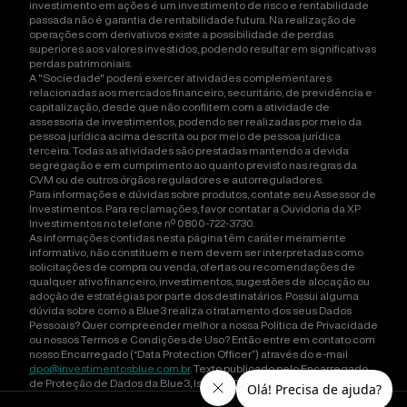
investimento em ações é um investimento de risco e rentabilidade
passada não é garantia de rentabilidade futura. Na realização de
operações com derivativos existe a possibilidade de perdas
superiores aos valores investidos, podendo resultar em significativas
perdas patrimoniais.
A "Sociedade" poderá exercer atividades complementares
relacionadas aos mercados financeiro, securitário, de previdência e
capitalização, desde que não conflitem com a atividade de
assessoria de investimentos, podendo ser realizadas por meio da
pessoa jurídica acima descrita ou por meio de pessoa jurídica
terceira. Todas as atividades são prestadas mantendo a devida
segregação e em cumprimento ao quanto previsto nas regras da
CVM ou de outros órgãos reguladores e autorreguladores.
Para informações e dúvidas sobre produtos, contate seu Assessor de
Investimentos. Para reclamações, favor contatar a Ouvidoria da XP
Investimentos no telefone nº 0800-722-3730.
As informações contidas nesta página têm caráter meramente
informativo, não constituem e nem devem ser interpretadas como
solicitações de compra ou venda, ofertas ou recomendações de
qualquer ativo financeiro, investimentos, sugestões de alocação ou
adoção de estratégias por parte dos destinatários. Possui alguma
dúvida sobre como a Blue3 realiza o tratamento dos seus Dados
Pessoais? Quer compreender melhor a nossa Política de Privacidade
ou nossos Termos e Condições de Uso? Então entre em contato com
nosso Encarregado (“Data Protection Officer”) através do e-mail
dpo@investimentosblue.com.br
. Texto publicado pelo Encarregado
de Proteção de Dados da Blue3, Isadora Orlandini Carneiro Ducatti