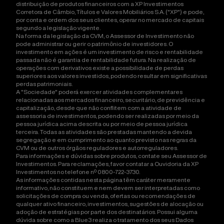
distribuição de produtos financeiros com a XP Investimentos
Corretora de Câmbio, Títulos e Valores Mobiliários S.A. ("XP") e pode,
por conta e ordem dos seus clientes, operar no mercado de capitais
segundo a legislação vigente.
Na forma da legislação da CVM, o Assessor de Investimento não
pode administrar ou gerir o patrimônio de investidores. O
investimento em ações é um investimento de risco e rentabilidade
passada não é garantia de rentabilidade futura. Na realização de
operações com derivativos existe a possibilidade de perdas
superiores aos valores investidos, podendo resultar em significativas
perdas patrimoniais.
A "Sociedade" poderá exercer atividades complementares
relacionadas aos mercados financeiro, securitário, de previdência e
capitalização, desde que não conflitem com a atividade de
assessoria de investimentos, podendo ser realizadas por meio da
pessoa jurídica acima descrita ou por meio de pessoa jurídica
terceira. Todas as atividades são prestadas mantendo a devida
segregação e em cumprimento ao quanto previsto nas regras da
CVM ou de outros órgãos reguladores e autorreguladores.
Para informações e dúvidas sobre produtos, contate seu Assessor de
Investimentos. Para reclamações, favor contatar a Ouvidoria da XP
Investimentos no telefone nº 0800-722-3730.
As informações contidas nesta página têm caráter meramente
informativo, não constituem e nem devem ser interpretadas como
solicitações de compra ou venda, ofertas ou recomendações de
qualquer ativo financeiro, investimentos, sugestões de alocação ou
adoção de estratégias por parte dos destinatários. Possui alguma
dúvida sobre como a Blue3 realiza o tratamento dos seus Dados