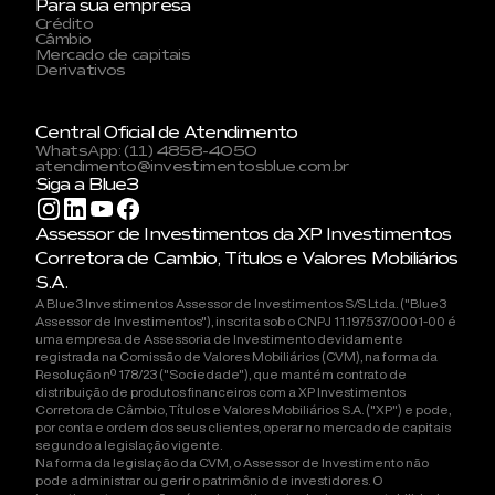
Para sua empresa
Crédito
Câmbio
Mercado de capitais
Derivativos
Central Oficial de Atendimento
WhatsApp: (11) 4858-4050
atendimento@investimentosblue.com.br
Siga a Blue3
Assessor de Investimentos da XP Investimentos
Corretora de Cambio, Títulos e Valores Mobiliários
S.A.
A Blue3 Investimentos Assessor de Investimentos S/S Ltda. ("Blue3
Assessor de Investimentos"), inscrita sob o CNPJ 11.197.537/0001-00 é
uma empresa de Assessoria de Investimento devidamente
registrada na Comissão de Valores Mobiliários (CVM), na forma da
Resolução nº 178/23 ("Sociedade"), que mantém contrato de
distribuição de produtos financeiros com a XP Investimentos
Corretora de Câmbio, Títulos e Valores Mobiliários S.A. ("XP") e pode,
por conta e ordem dos seus clientes, operar no mercado de capitais
segundo a legislação vigente.
Na forma da legislação da CVM, o Assessor de Investimento não
pode administrar ou gerir o patrimônio de investidores. O