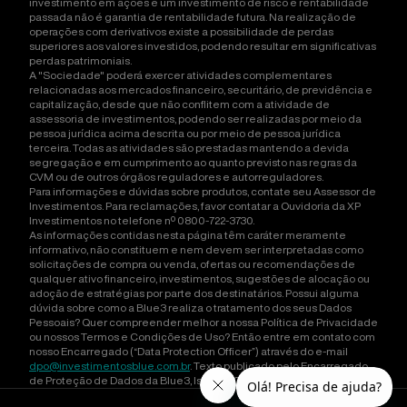
investimento em ações é um investimento de risco e rentabilidade
passada não é garantia de rentabilidade futura. Na realização de
operações com derivativos existe a possibilidade de perdas
superiores aos valores investidos, podendo resultar em significativas
perdas patrimoniais.
A "Sociedade" poderá exercer atividades complementares
relacionadas aos mercados financeiro, securitário, de previdência e
capitalização, desde que não conflitem com a atividade de
assessoria de investimentos, podendo ser realizadas por meio da
pessoa jurídica acima descrita ou por meio de pessoa jurídica
terceira. Todas as atividades são prestadas mantendo a devida
segregação e em cumprimento ao quanto previsto nas regras da
CVM ou de outros órgãos reguladores e autorreguladores.
Para informações e dúvidas sobre produtos, contate seu Assessor de
Investimentos. Para reclamações, favor contatar a Ouvidoria da XP
Investimentos no telefone nº 0800-722-3730.
As informações contidas nesta página têm caráter meramente
informativo, não constituem e nem devem ser interpretadas como
solicitações de compra ou venda, ofertas ou recomendações de
qualquer ativo financeiro, investimentos, sugestões de alocação ou
adoção de estratégias por parte dos destinatários. Possui alguma
dúvida sobre como a Blue3 realiza o tratamento dos seus Dados
Pessoais? Quer compreender melhor a nossa Política de Privacidade
ou nossos Termos e Condições de Uso? Então entre em contato com
nosso Encarregado (“Data Protection Officer”) através do e-mail
dpo@investimentosblue.com.br
. Texto publicado pelo Encarregado
de Proteção de Dados da Blue3, Isadora Orlandini Carneiro Ducatti