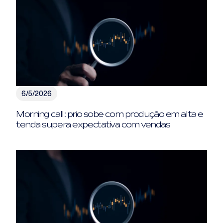
6/5/2026
Morning call: prio sobe com produção em alta e
tenda supera expectativa com vendas