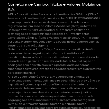
Corretora de Cambio, Títulos e Valores Mobiliários
S.A.
A Blue3 Investimentos Assessor de Investimentos S/S Ltda. ("Blue3
Assessor de Investimentos"), inscrita sob o CNPJ 11.197.537/0001-00 é
uma empresa de Assessoria de Investimento devidamente
registrada na Comissão de Valores Mobiliários (CVM), na forma da
Resolução nº 178/23 ("Sociedade"), que mantém contrato de
distribuição de produtos financeiros com a XP Investimentos
Corretora de Câmbio, Títulos e Valores Mobiliários S.A. ("XP") e pode,
por conta e ordem dos seus clientes, operar no mercado de capitais
segundo a legislação vigente.
Na forma da legislação da CVM, o Assessor de Investimento não
pode administrar ou gerir o patrimônio de investidores. O
investimento em ações é um investimento de risco e rentabilidade
passada não é garantia de rentabilidade futura. Na realização de
operações com derivativos existe a possibilidade de perdas
superiores aos valores investidos, podendo resultar em significativas
perdas patrimoniais.
A "Sociedade" poderá exercer atividades complementares
relacionadas aos mercados financeiro, securitário, de previdência e
capitalização, desde que não conflitem com a atividade de
assessoria de investimentos, podendo ser realizadas por meio da
pessoa jurídica acima descrita ou por meio de pessoa jurídica
terceira. Todas as atividades são prestadas mantendo a devida
segregação e em cumprimento ao quanto previsto nas regras da
CVM ou de outros órgãos reguladores e autorreguladores.
Para informações e dúvidas sobre produtos, contate seu Assessor de