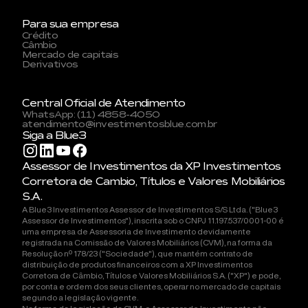
Para sua empresa
Crédito
Câmbio
Mercado de capitais
Derivativos
Central Oficial de Atendimento
WhatsApp: (11) 4858-4050
atendimento@investimentosblue.com.br
Siga a Blue3
Assessor de Investimentos da XP Investimentos
Corretora de Cambio, Títulos e Valores Mobiliários
S.A.
A Blue3 Investimentos Assessor de Investimentos S/S Ltda. ("Blue3
Assessor de Investimentos"), inscrita sob o CNPJ 11.197.537/0001-00 é
uma empresa de Assessoria de Investimento devidamente
registrada na Comissão de Valores Mobiliários (CVM), na forma da
Resolução nº 178/23 ("Sociedade"), que mantém contrato de
distribuição de produtos financeiros com a XP Investimentos
Corretora de Câmbio, Títulos e Valores Mobiliários S.A. ("XP") e pode,
por conta e ordem dos seus clientes, operar no mercado de capitais
segundo a legislação vigente.