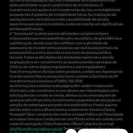
Na forma da legislação da CVM, o Assessor de Investimento não
pode administrar ou gerir o patrimônio de investidores. O
investimento em ações é um investimento de risco e rentabilidade
passada não é garantia de rentabilidade futura. Na realização de
operações com derivativos existe a possibilidade de perdas
superiores aos valores investidos, podendo resultar em significativas
perdas patrimoniais.
A "Sociedade" poderá exercer atividades complementares
relacionadas aos mercados financeiro, securitário, de previdência e
capitalização, desde que não conflitem com a atividade de
assessoria de investimentos, podendo ser realizadas por meio da
pessoa jurídica acima descrita ou por meio de pessoa jurídica
terceira. Todas as atividades são prestadas mantendo a devida
segregação e em cumprimento ao quanto previsto nas regras da
CVM ou de outros órgãos reguladores e autorreguladores.
Para informações e dúvidas sobre produtos, contate seu Assessor de
Investimentos. Para reclamações, favor contatar a Ouvidoria da XP
Investimentos no telefone nº 0800-722-3730.
As informações contidas nesta página têm caráter meramente
informativo, não constituem e nem devem ser interpretadas como
solicitações de compra ou venda, ofertas ou recomendações de
qualquer ativo financeiro, investimentos, sugestões de alocação ou
adoção de estratégias por parte dos destinatários. Possui alguma
dúvida sobre como a Blue3 realiza o tratamento dos seus Dados
Pessoais? Quer compreender melhor a nossa Política de Privacidade
ou nossos Termos e Condições de Uso? Então entre em contato com
nosso Encarregado (“Data Protection Officer”) através do e-mail
dpo@investimentosblue.com.br
. Texto publicado pelo Encarregado