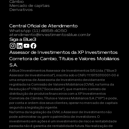
Câmbio
Mercado de capitais
Derivativos
Central Oficial de Atendimento
WhatsApp: (11) 4858-4050
atendimento@investimentosblue.com.br
Siga a Blue3
Assessor de Investimentos da XP Investimentos
Corretora de Cambio, Títulos e Valores Mobiliários
S.A.
A Blue3 Investimentos Assessor de Investimentos S/S Ltda. ("Blue3
Assessor de Investimentos"), inscrita sob o CNPJ 11.197.537/0001-00 é
uma empresa de Assessoria de Investimento devidamente
registrada na Comissão de Valores Mobiliários (CVM), na forma da
Resolução nº 178/23 ("Sociedade"), que mantém contrato de
distribuição de produtos financeiros com a XP Investimentos
Corretora de Câmbio, Títulos e Valores Mobiliários S.A. ("XP") e pode,
por conta e ordem dos seus clientes, operar no mercado de capitais
segundo a legislação vigente.
Na forma da legislação da CVM, o Assessor de Investimento não
pode administrar ou gerir o patrimônio de investidores. O
investimento em ações é um investimento de risco e rentabilidade
passada não é garantia de rentabilidade futura. Na realização de