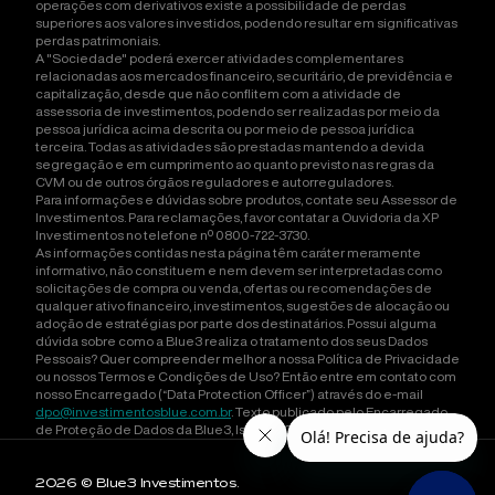
operações com derivativos existe a possibilidade de perdas
superiores aos valores investidos, podendo resultar em significativas
perdas patrimoniais.
A "Sociedade" poderá exercer atividades complementares
relacionadas aos mercados financeiro, securitário, de previdência e
capitalização, desde que não conflitem com a atividade de
assessoria de investimentos, podendo ser realizadas por meio da
pessoa jurídica acima descrita ou por meio de pessoa jurídica
terceira. Todas as atividades são prestadas mantendo a devida
segregação e em cumprimento ao quanto previsto nas regras da
CVM ou de outros órgãos reguladores e autorreguladores.
Para informações e dúvidas sobre produtos, contate seu Assessor de
Investimentos. Para reclamações, favor contatar a Ouvidoria da XP
Investimentos no telefone nº 0800-722-3730.
As informações contidas nesta página têm caráter meramente
informativo, não constituem e nem devem ser interpretadas como
solicitações de compra ou venda, ofertas ou recomendações de
qualquer ativo financeiro, investimentos, sugestões de alocação ou
adoção de estratégias por parte dos destinatários. Possui alguma
dúvida sobre como a Blue3 realiza o tratamento dos seus Dados
Pessoais? Quer compreender melhor a nossa Política de Privacidade
ou nossos Termos e Condições de Uso? Então entre em contato com
nosso Encarregado (“Data Protection Officer”) através do e-mail
dpo@investimentosblue.com.br
. Texto publicado pelo Encarregado
de Proteção de Dados da Blue3, Isadora Orlandini Carneiro Ducatti
2026
© Blue3 Investimentos.