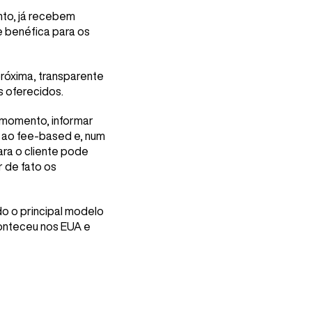
to, já recebem
 e benéfica para os
róxima, transparente
s oferecidos.
o momento, informar
a ao fee-based e, num
ara o cliente pode
 de fato os
o o principal modelo
conteceu nos EUA e