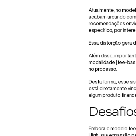
Atualmente, no model
acabam arcando com 
recomendações envie
específico, por inter
Essa distorção gera dú
Além disso, importan
modalidade [fee-bases
no processo.
Desta forma, esse si
está diretamente vin
algum produto finance
Desafio
Embora o modelo fee-
High, sua expansão pa