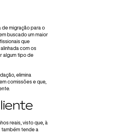
a de migração para o
 tem buscado um maior
fissionais que
 alinhada com os
r algum tipo de
dação, elimina
bem comissões e que,
ente.
liente
os reais, visto que, à
al também tende a