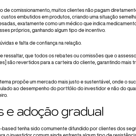
o de comissionamento, muitos clientes não pagam diretamente
custos embutidos em produtos, criando uma situação semelh
sadas, exatamente como um médico que indica medicamentos
esses próprios, ganhando algum tipo de incentivo.
vidas e falta de confiança na relação.
te ressaltar, que todos os rebates ou comissões que o assess
] são revertidos para a carteira do cliente, garantindo mais t
stema propõe um mercado mais justo e sustentável, onde o suc
culado ao desempenho do portfólio do investidor e não do qua
iro.
s e adoção gradual
based tenha sido comumente difundido por clientes dos segm
ra o investidor comum ainda enfrenta algum tipo de resistênc