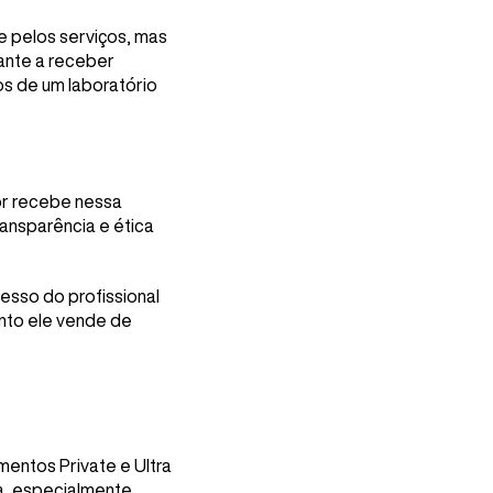
 pelos serviços, mas
ante a receber
 de um laboratório
or recebe nessa
ransparência e ética
esso do profissional
nto ele vende de
entos Private e Ultra
ia, especialmente