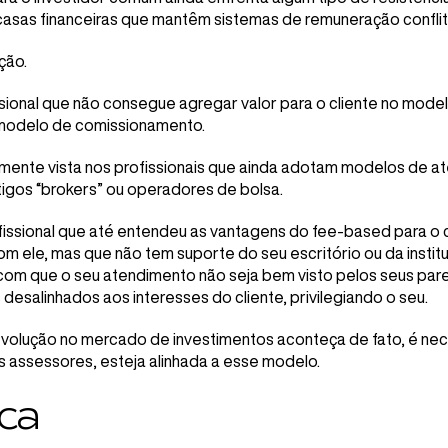
 casas financeiras que mantêm sistemas de remuneração confli
ção.
ssional que não consegue agregar valor para o cliente no mod
 modelo de comissionamento.
mente vista nos profissionais que ainda adotam modelos de a
tigos “brokers” ou operadores de bolsa.
issional que até entendeu as vantagens do fee-based para o c
com ele, mas que não tem suporte do seu escritório ou da instit
com que o seu atendimento não seja bem visto pelos seus par
esalinhados aos interesses do cliente, privilegiando o seu.
revolução no mercado de investimentos aconteça de fato, é ne
s assessores, esteja alinhada a esse modelo.
ca