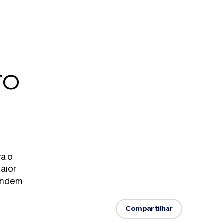
ro
ra o
aior
tendem
Compartilhar