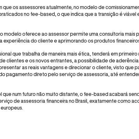
m que os assessores atualmente, no modelo de comissionamen
 praticados no fee-based, o que indica que a transição é viável
e o modelo oferece ao assessor permite uma consultoria mais p
a experiência do cliente e aprimorando os produtos financeiro
sional que trabalha de maneira mais ética, tenderá em primeir
de clientes e os novos entrantes, a possibilidade de aderênci
sentar as reais vantagens e direcionar o cliente, visto que p
 do pagamento direto pelo serviço de assessoria, até entender
l que num futuro não muito distante, o fee-based acabará send
rviço de assessoria financeira no Brasil, exatamente como a
 europeus.