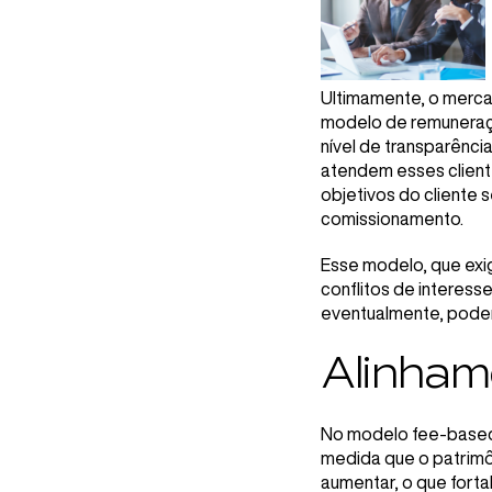
Ultimamente, o merca
modelo de remuneraçã
nível de transparênci
atendem esses client
objetivos do cliente 
comissionamento.
Esse modelo, que exi
conflitos de interes
eventualmente, podem
Alinham
No modelo fee-based, 
medida que o patrimôn
aumentar, o que forta