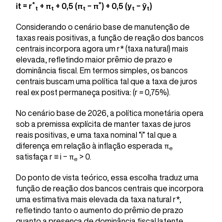
*
*
it = r
+ π
+ 0,5 (π
− π
) + 0,5 (y
− ӯ
)
t
t
t
t
t
Considerando o cenário base de manutenção de
taxas reais positivas, a função de reação dos bancos
centrais incorpora agora um r* (taxa natural) mais
elevada, refletindo maior prêmio de prazo e
dominância fiscal. Em termos simples, os bancos
centrais buscam uma política tal que a taxa de juros
real ex post permaneça positiva: (r ≈ 0,75%).
No cenário base de 2026, a política monetária opera
sob a premissa explícita de manter taxas de juros
reais positivas, e uma taxa nominal “i” tal que a
diferença em relação à inflação esperada π
e
satisfaça r ≡ i − π
> 0.
e
Do ponto de vista teórico, essa escolha traduz uma
função de reação dos bancos centrais que incorpora
uma estimativa mais elevada da taxa natural r*,
refletindo tanto o aumento do prêmio de prazo
quanto a presença de dominância fiscal latente.